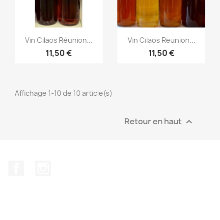
Aperçu rapide
Aperçu rapide


Vin Cilaos Réunion...
Vin Cilaos Reunion...
11,50 €
11,50 €
Affichage 1-10 de 10 article(s)
Retour en haut

Facebook
Instagram