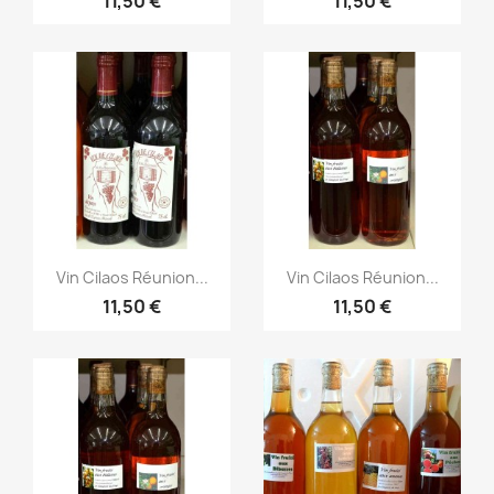
11,50 €
11,50 €
Aperçu rapide
Aperçu rapide


Vin Cilaos Réunion...
Vin Cilaos Réunion...
11,50 €
11,50 €