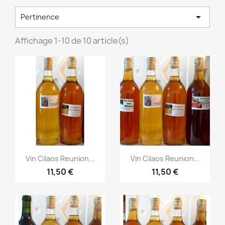

Pertinence
Affichage 1-10 de 10 article(s)
Aperçu rapide
Aperçu rapide


Vin Cilaos Reunion...
Vin Cilaos Reunion...
11,50 €
11,50 €