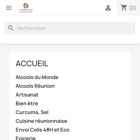
shopping_cart


(0)
search
ACCUEIL
Alcools du Monde
Alcools Réunion
Artisanat
Bien être
Curcuma, Sel
Cuisine réunionnaise
Envoi Colis 48H et Eco
Epicerie