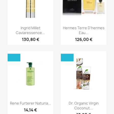
Aperçu rapide
Aperçu rapide


Ingrid Millet
Hermes Terre D'hermes
Caviaressence...
Eau...
130,80 €
126,00 €
Aperçu rapide
Aperçu rapide


Rene Furterer Naturia...
Dr. Organic Virgin
Coconut...
14,14 €