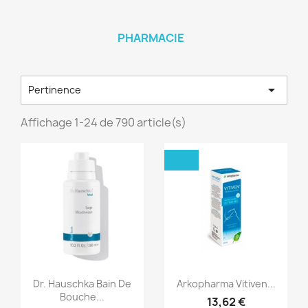
PHARMACIE

Pertinence
Affichage 1-24 de 790 article(s)
Aperçu rapide
Aperçu rapide


Dr. Hauschka Bain De
Arkopharma Vitiven...
Bouche...
13,62 €