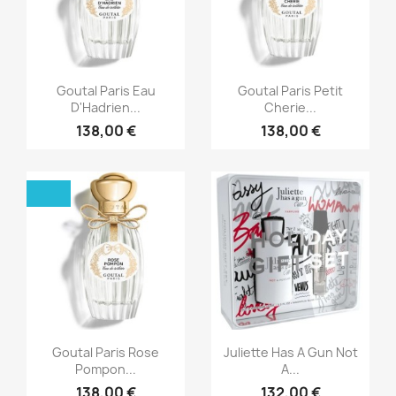
Aperçu rapide
Aperçu rapide


Goutal Paris Eau
Goutal Paris Petit
D'Hadrien...
Cherie...
138,00 €
138,00 €
Aperçu rapide
Aperçu rapide


Goutal Paris Rose
Juliette Has A Gun Not
Pompon...
A...
138,00 €
132,00 €