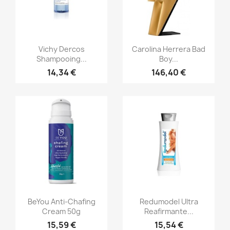
Aperçu rapide
Aperçu rapide


Vichy Dercos
Carolina Herrera Bad
Shampooing...
Boy...
14,34 €
146,40 €
Aperçu rapide
Aperçu rapide


BeYou Anti-Chafing
Redumodel Ultra
Cream 50g
Reafirmante...
15,59 €
15,54 €