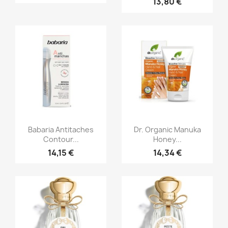
13,80 €
Aperçu rapide
Aperçu rapide


Babaria Antitaches
Dr. Organic Manuka
Contour...
Honey...
14,15 €
14,34 €