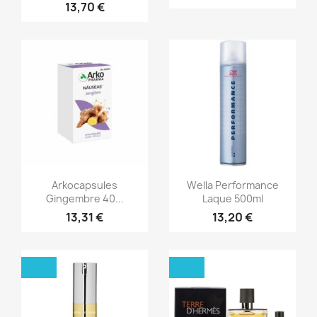
13,70 €
Aperçu rapide
Aperçu rapide


Arkocapsules
Wella Performance
Gingembre 40...
Laque 500ml
13,31 €
13,20 €