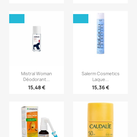
Aperçu rapide
Aperçu rapide


Mistral Woman
Salerm Cosmetics
Déodorant...
Laque...
15,48 €
15,36 €