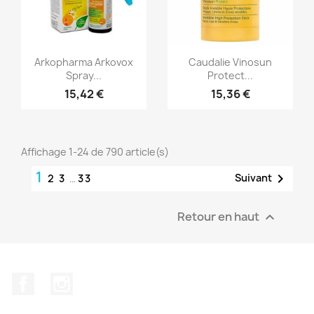
Aperçu rapide
Aperçu rapide


Arkopharma Arkovox
Caudalie Vinosun
Spray...
Protect...
15,42 €
15,36 €
Affichage 1-24 de 790 article(s)
1

Suivant
2
3
…
33
Retour en haut

Facebook
Instagram