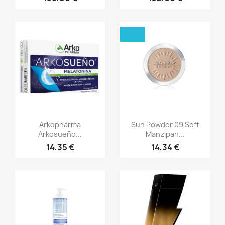
Aperçu rapide
Aperçu rapide


Arkopharma
Sun Powder 09 Soft
Arkosueño...
Manzipan...
14,35 €
14,34 €