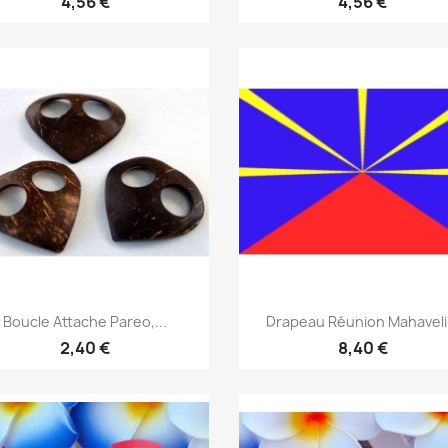
4,56 €
4,56 €
Aperçu rapide
Aperçu rapide


Boucle Attache Pareo,...
Drapeau Réunion Mahaveli.
2,40 €
8,40 €