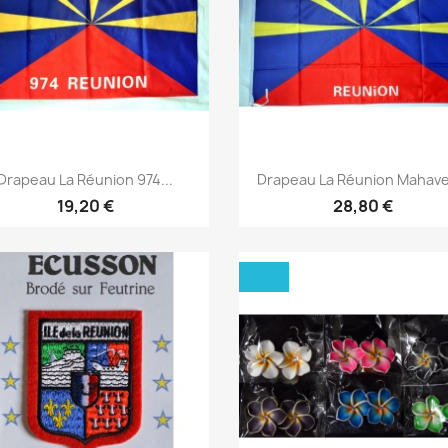
Aperçu rapide
Aperçu rapide


Drapeau La Réunion 974...
Drapeau La Réunion Mahaveli
19,20 €
28,80 €