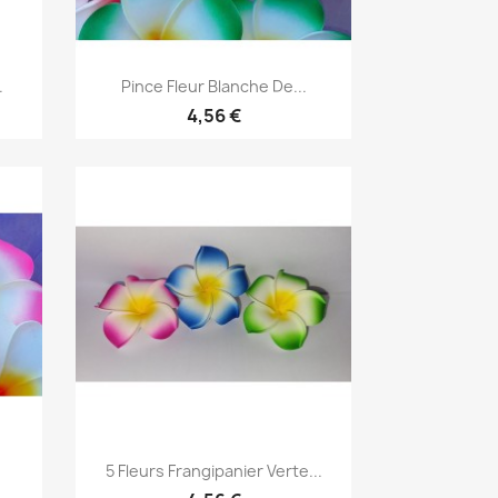
Aperçu rapide

.
Pince Fleur Blanche De...
4,56 €
Aperçu rapide

5 Fleurs Frangipanier Verte...