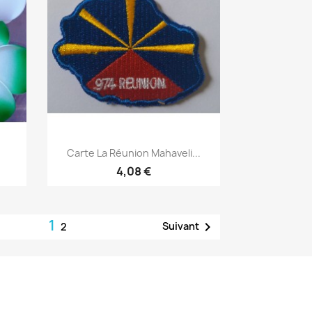
Aperçu rapide

Carte La Réunion Mahaveli...
4,08 €
1

Suivant
2