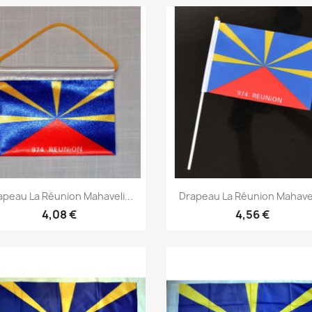
Aperçu rapide
Aperçu rapide


apeau La Réunion Mahaveli...
Drapeau La Réunion Mahaveli
4,08 €
4,56 €