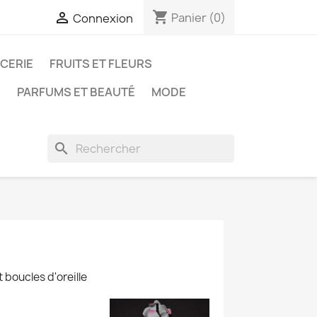
shopping_cart

Panier
(0)
Connexion
ICERIE
FRUITS ET FLEURS
N
PARFUMS ET BEAUTÉ
MODE
search
 boucles d'oreille