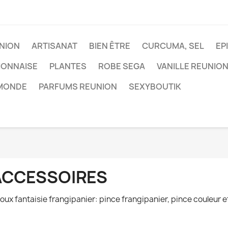
NION
ARTISANAT
BIEN ÊTRE
CURCUMA, SEL
EP
IONNAISE
PLANTES
ROBE SEGA
VANILLE REUNIO
 MONDE
PARFUMS REUNION
SEXYBOUTIK
ACCESSOIRES
joux fantaisie frangipanier: pince frangipanier, pince couleur et