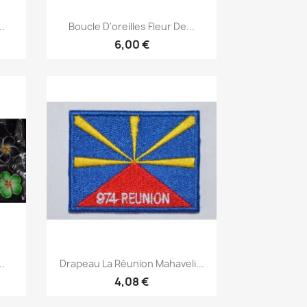
Aperçu rapide

..
Boucle D'oreilles Fleur De...
6,00 €
Aperçu rapide

..
Drapeau La Réunion Mahaveli...
4,08 €