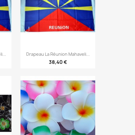
Aperçu rapide

...
Drapeau La Réunion Mahaveli...
38,40 €