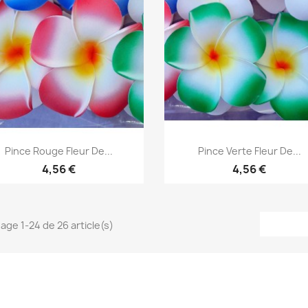
Aperçu rapide
Aperçu rapide


Pince Rouge Fleur De...
Pince Verte Fleur De...
4,56 €
4,56 €
hage 1-24 de 26 article(s)