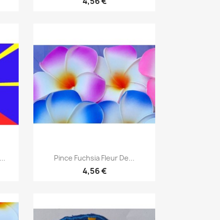
4,56 €
Aperçu rapide

..
Pince Fuchsia Fleur De...
4,56 €