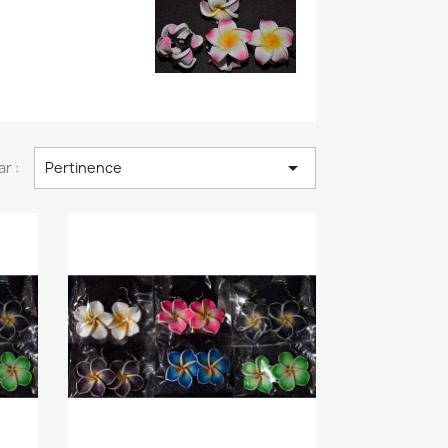

ar :
Pertinence