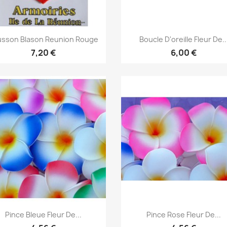
Aperçu rapide
Aperçu rapide


sson Blason Reunion Rouge
Boucle D'oreille Fleur De..
7,20 €
6,00 €
Aperçu rapide
Aperçu rapide


Pince Bleue Fleur De...
Pince Rose Fleur De...