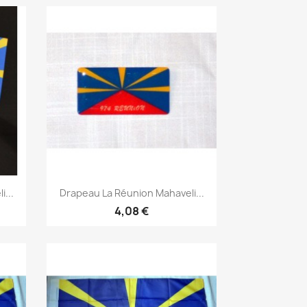
Aperçu rapide

...
Drapeau La Réunion Mahaveli...
4,08 €