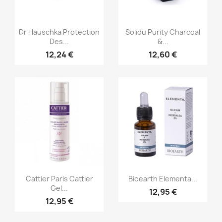
Aperçu rapide
Aperçu rapide


Dr Hauschka Protection
Solidu Purity Charcoal
Des...
&...
12,24 €
12,60 €
Aperçu rapide
Aperçu rapide


Cattier Paris Cattier
Bioearth Elementa...
Gel...
12,95 €
12,95 €