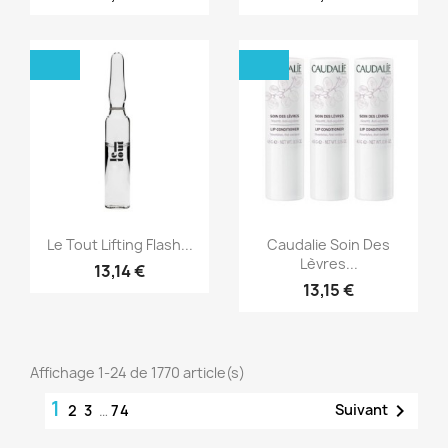
Aperçu rapide
Aperçu rapide


Le Tout Lifting Flash...
Caudalie Soin Des
Lèvres...
13,14 €
13,15 €
Affichage 1-24 de 1770 article(s)
1

Suivant
2
3
…
74