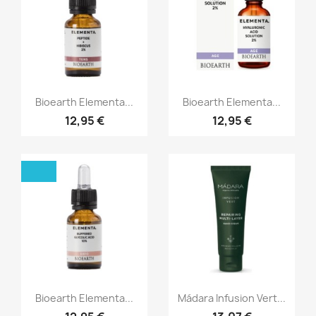
Aperçu rapide
Aperçu rapide


Bioearth Elementa...
Bioearth Elementa...
12,95 €
12,95 €
Aperçu rapide
Aperçu rapide


Bioearth Elementa...
Mádara Infusion Vert...