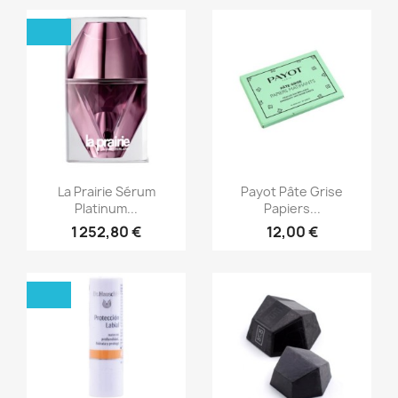
Aperçu rapide
Aperçu rapide


La Prairie Sérum
Payot Pâte Grise
Platinum...
Papiers...
1 252,80 €
12,00 €