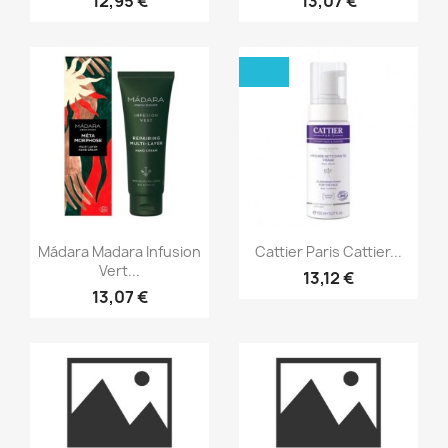
12,95 €
13,07 €
Aperçu rapide
Aperçu rapide


Mádara Madara Infusion
Cattier Paris Cattier...
Vert...
13,12 €
13,07 €