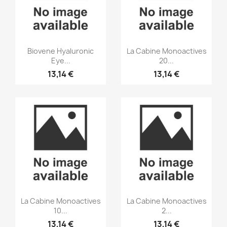
Aperçu rapide
Aperçu rapide


Biovene Hyaluronic
La Cabine Monoactives
Eye...
20...
13,14 €
13,14 €
Aperçu rapide
Aperçu rapide


La Cabine Monoactives
La Cabine Monoactives
10...
2...
13,14 €
13,14 €