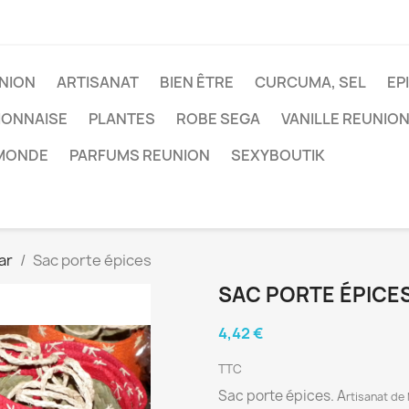
NION
ARTISANAT
BIEN ÊTRE
CURCUMA, SEL
EP
IONNAISE
PLANTES
ROBE SEGA
VANILLE REUNIO
 MONDE
PARFUMS REUNION
SEXYBOUTIK
ar
Sac porte épices
SAC PORTE ÉPICE
4,42 €
TTC
Sac porte épices. A
rtisanat de