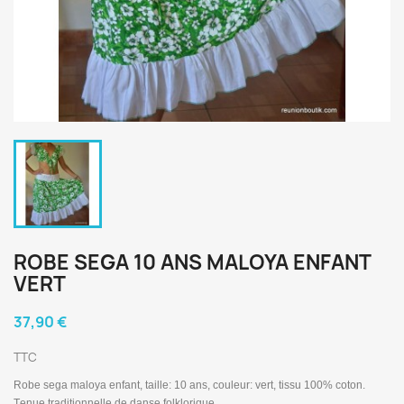
ROBE SEGA 10 ANS MALOYA ENFANT
VERT
37,90 €
TTC
Robe sega maloya e
nfant, taille: 10
ans, couleur: vert, tissu 100% coton.
T
enue traditionnelle de danse folklorique.