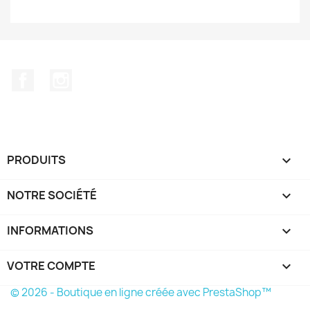
Facebook
Instagram
PRODUITS

NOTRE SOCIÉTÉ

INFORMATIONS
keyboard_arrow_down
VOTRE COMPTE

© 2026 - Boutique en ligne créée avec PrestaShop™