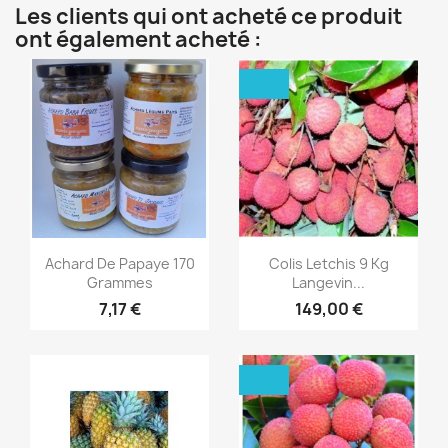
Les clients qui ont acheté ce produit
ont également acheté :
Aperçu rapide
Aperçu rapide


Achard De Papaye 170
Colis Letchis 9 Kg
Grammes
Langevin...
7,17 €
149,00 €