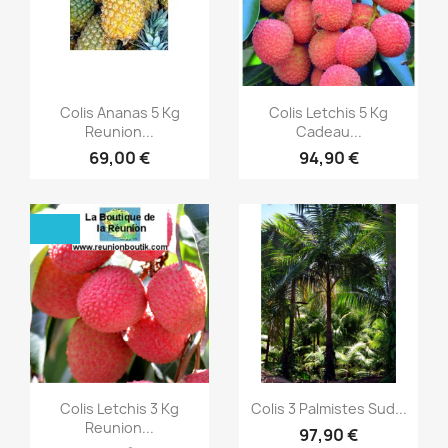
Aperçu rapide
Aperçu rapide


Colis Ananas 5 Kg
Colis Letchis 5 Kg
Reunion...
Cadeau...
69,00 €
94,90 €
Aperçu rapide
Aperçu rapide


Colis Letchis 3 Kg
Colis 3 Palmistes Sud...
Reunion...
97,90 €