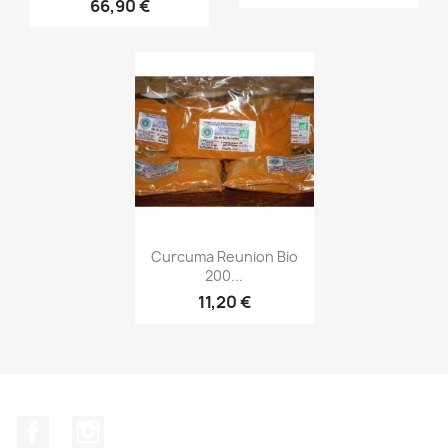
66,90 €
Aperçu rapide

Curcuma Reunion Bio
200...
11,20 €
Facebook
Instagram