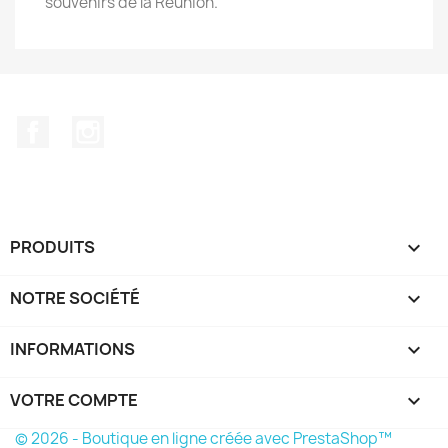
souvenirs de la Reunion.
Facebook
Instagram
PRODUITS

NOTRE SOCIÉTÉ

INFORMATIONS
keyboard_arrow_down
VOTRE COMPTE

© 2026 - Boutique en ligne créée avec PrestaShop™