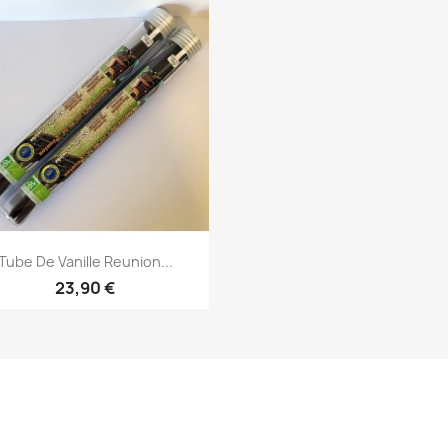
Aperçu rapide

Tube De Vanille Reunion...
23,90 €