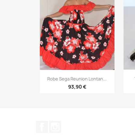
Aperçu rapide

Robe Sega Reunion Lontan...
93,90 €
Facebook
Instagram