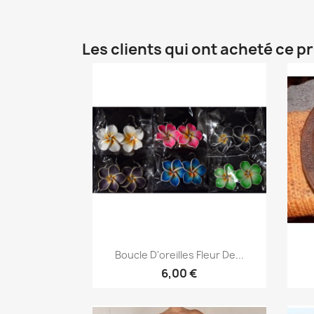
Les clients qui ont acheté ce p
Aperçu rapide

Boucle D'oreilles Fleur De...
6,00 €