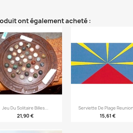
roduit ont également acheté :
Aperçu rapide
Aperçu rapide


Jeu Du Solitaire Billes...
Serviette De Plage Reunion
21,90 €
15,61 €