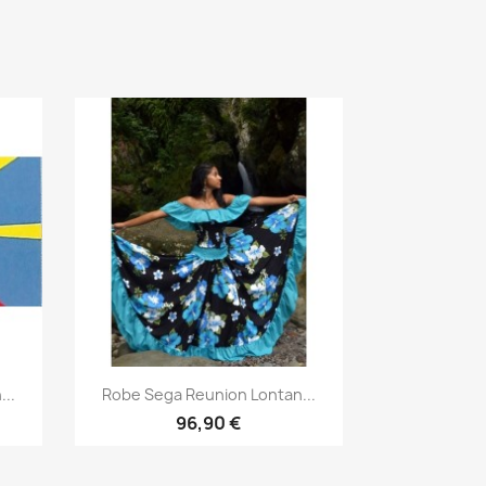
Aperçu rapide

...
Robe Sega Reunion Lontan...
96,90 €