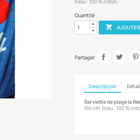
tissu : 100 % coton.
Quantité

AJOUTER
Partager
Description
Détai
Serviette de plage la R
150 cm, tissu : 100 % cot