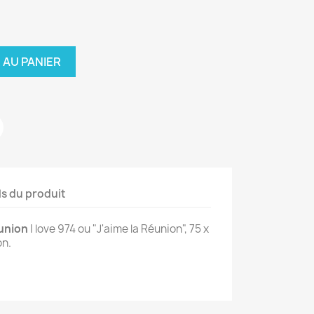
 AU PANIER
ls du produit
éunion
I love 974 ou "J'aime la Réunion", 75 x
on.