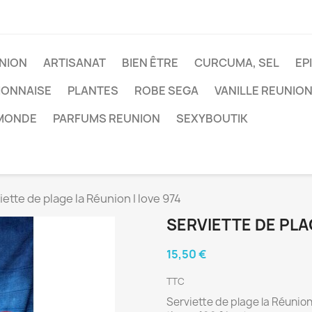
NION
ARTISANAT
BIEN ÊTRE
CURCUMA, SEL
EP
IONNAISE
PLANTES
ROBE SEGA
VANILLE REUNIO
 MONDE
PARFUMS REUNION
SEXYBOUTIK
iette de plage la Réunion I love 974
SERVIETTE DE PLA
15,50 €
TTC
Serviette de plage la Réunion 