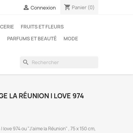
shopping_cart

Panier
(0)
Connexion
ICERIE
FRUITS ET FLEURS
N
PARFUMS ET BEAUTÉ
MODE
search
GE LA RÉUNION I LOVE 974
I love 974 ou "J'aime la Réunion" , 75 x 150 cm,