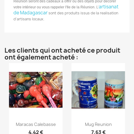
Reunion seront des cadeaux à offrir ou des objets pour décorer
artisanat
L'
votre intérieur ou vous rappeler l'Ile de la Réunion.
de Madagascar
sont des produits issus de la realisation
d'artisans locaux.
Les clients qui ont acheté ce produit
ont également acheté :
Aperçu rapide
Aperçu rapide


Maracas Calebasse
Mug Reunion
4,42 €
7,63 €