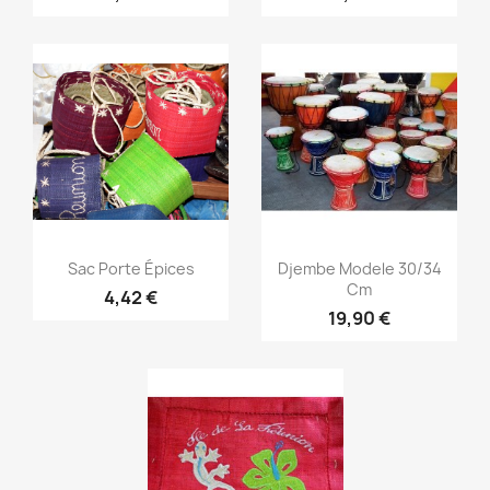
Aperçu rapide
Aperçu rapide


Sac Porte Épices
Djembe Modele 30/34
Cm
4,42 €
19,90 €