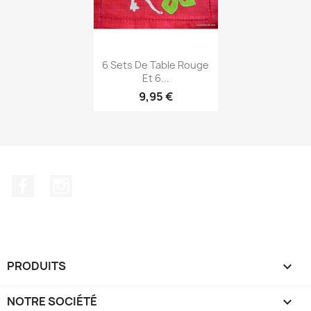
Aperçu rapide

6 Sets De Table Rouge
Et 6...
9,95 €
Facebook
Instagram
PRODUITS

NOTRE SOCIÉTÉ
