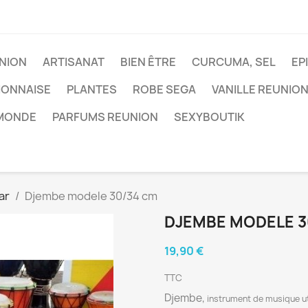
NION
ARTISANAT
BIEN ÊTRE
CURCUMA, SEL
EP
IONNAISE
PLANTES
ROBE SEGA
VANILLE REUNIO
 MONDE
PARFUMS REUNION
SEXYBOUTIK
ar
Djembe modele 30/34 cm
DJEMBE MODELE 3
19,90 €
TTC
Djembe,
instrument de musique uti