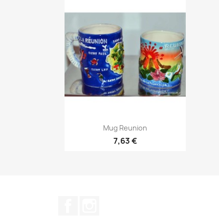
Aperçu rapide

Mug Reunion
7,63 €
Facebook
Instagram