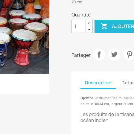
20 cm.
Quantité

AJOUTER
Partager
Description
Détai
Djembe
,
instrument de musique
hauteur 30/34 cm, largeur 20 cm.
Les produits de l'artisan
océan indien.