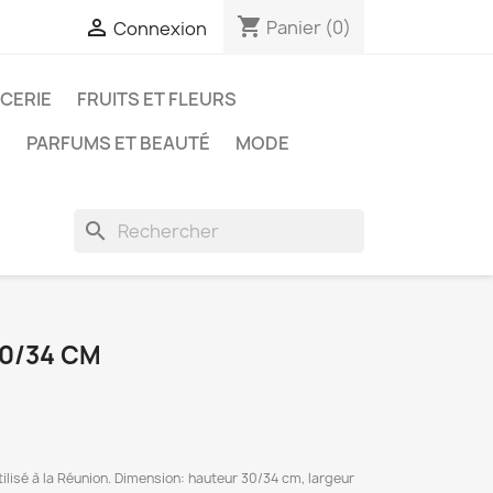
shopping_cart

Panier
(0)
Connexion
ICERIE
FRUITS ET FLEURS
N
PARFUMS ET BEAUTÉ
MODE
search
0/34 CM
lisé à la Réunion. Dimension: hauteur 30/34 cm, largeur