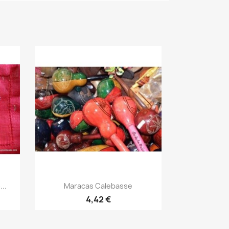
Aperçu rapide

..
Maracas Calebasse
4,42 €