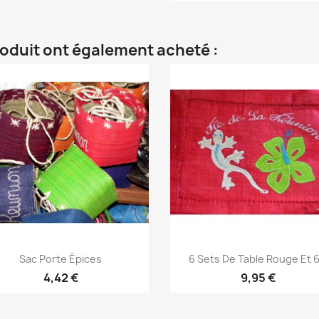
roduit ont également acheté :
Aperçu rapide
Aperçu rapide


Sac Porte Épices
6 Sets De Table Rouge Et 6.
4,42 €
9,95 €