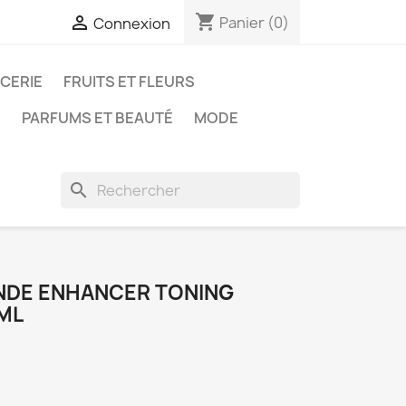
shopping_cart

Panier
(0)
Connexion
ICERIE
FRUITS ET FLEURS
N
PARFUMS ET BEAUTÉ
MODE
search
NDE ENHANCER TONING
ML