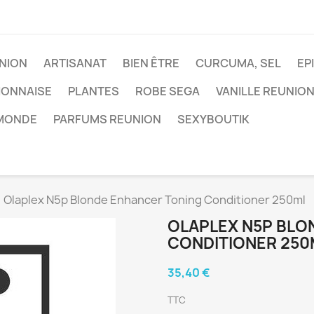
NION
ARTISANAT
BIEN ÊTRE
CURCUMA, SEL
EP
IONNAISE
PLANTES
ROBE SEGA
VANILLE REUNIO
 MONDE
PARFUMS REUNION
SEXYBOUTIK
Olaplex N5p Blonde Enhancer Toning Conditioner 250ml
OLAPLEX N5P BLO
CONDITIONER 250
35,40 €
TTC