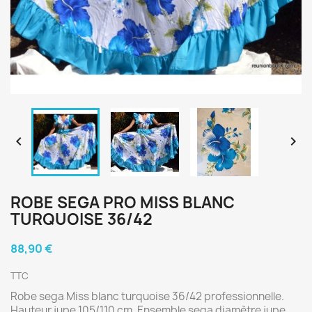


ROBE SEGA PRO MISS BLANC
TURQUOISE 36/42
88,90 €
TTC
Robe sega Miss blanc turquoise 36/42 professionnelle.
Hauteur jupe 105/110 cm. Ensemble sega diamètre jupe