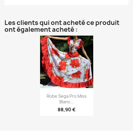
Les clients qui ont acheté ce produit
ont également acheté :
Aperçu rapide

Robe Sega Pro Miss
Blanc...
88,90 €