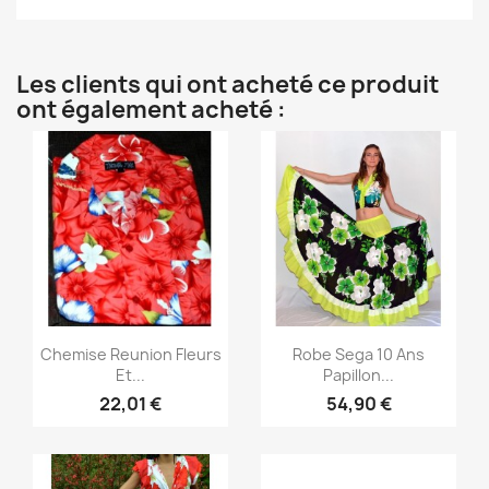
Les clients qui ont acheté ce produit
ont également acheté :
Aperçu rapide
Aperçu rapide


Chemise Reunion Fleurs
Robe Sega 10 Ans
Et...
Papillon...
22,01 €
54,90 €