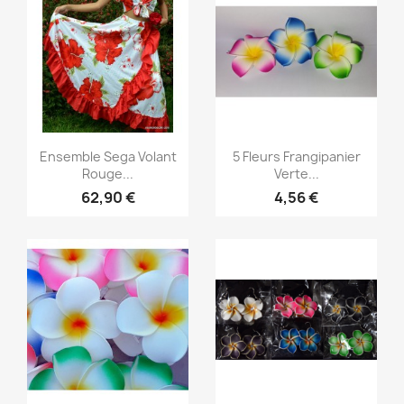
Aperçu rapide
Aperçu rapide


Ensemble Sega Volant
5 Fleurs Frangipanier
Rouge...
Verte...
62,90 €
4,56 €