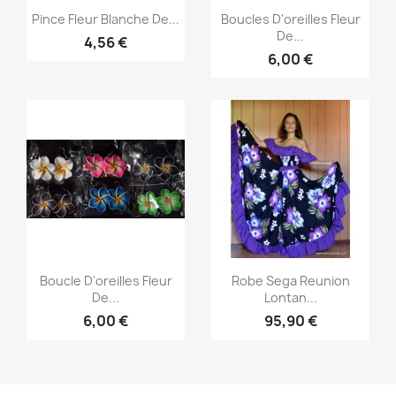
Aperçu rapide
Aperçu rapide


Pince Fleur Blanche De...
Boucles D'oreilles Fleur
De...
4,56 €
6,00 €
Aperçu rapide
Aperçu rapide


Boucle D'oreilles Fleur
Robe Sega Reunion
De...
Lontan...
6,00 €
95,90 €