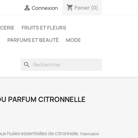
shopping_cart

Panier
(0)
Connexion
ICERIE
FRUITS ET FLEURS
N
PARFUMS ET BEAUTÉ
MODE
search
U PARFUM CITRONNELLE
 huiles essentielles de citronnelle.
Fabrication