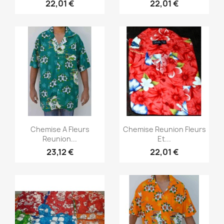
22,01 €
22,01 €
Aperçu rapide
Aperçu rapide


Chemise A Fleurs
Chemise Reunion Fleurs
Reunion...
Et...
23,12 €
22,01 €