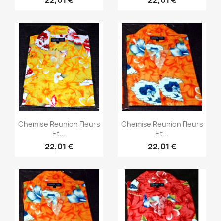
22,01 €
22,01 €
Aperçu rapide
Aperçu rapide


Chemise Reunion Fleurs
Chemise Reunion Fleurs
Et...
Et...
22,01 €
22,01 €