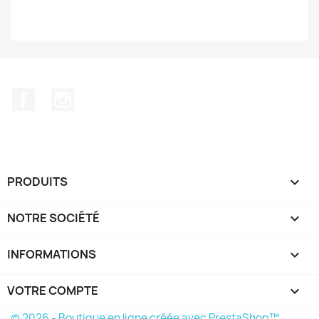
Facebook
Instagram
PRODUITS

NOTRE SOCIÉTÉ

INFORMATIONS
keyboard_arrow_down
VOTRE COMPTE

© 2026 - Boutique en ligne créée avec PrestaShop™