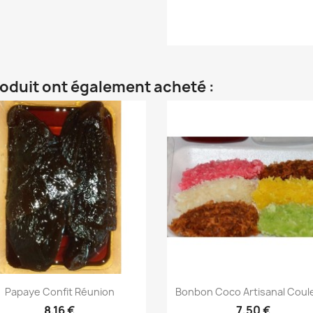
roduit ont également acheté :
Aperçu rapide
Aperçu rapide


Papaye Confit Réunion
Bonbon Coco Artisanal Coul
8,16 €
7,50 €