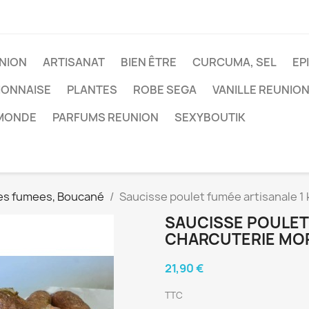
NION
ARTISANAT
BIEN ÊTRE
CURCUMA, SEL
EP
IONNAISE
PLANTES
ROBE SEGA
VANILLE REUNIO
 MONDE
PARFUMS REUNION
SEXYBOUTIK
es fumees, Boucané
Saucisse poulet fumée artisanale 1
SAUCISSE POULET 
CHARCUTERIE MO
21,90 €
TTC