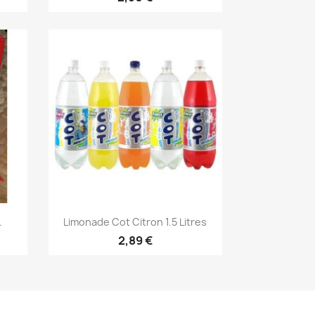
Aperçu rapide

.
Limonade Cot Citron 1.5 Litres
2,89 €