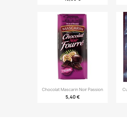
Aperçu rapide

Chocolat Mascarin Noir Passion
Cu
5,40 €