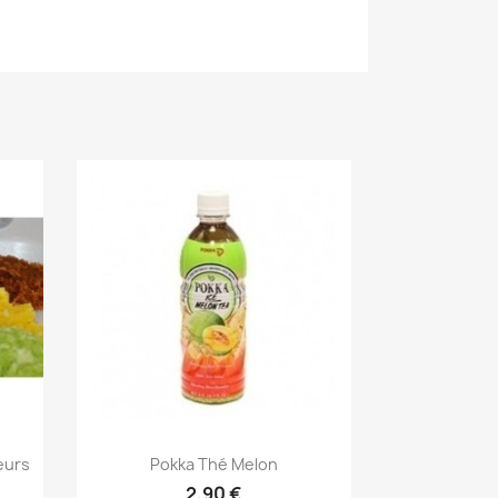
Aperçu rapide

eurs
Pokka Thé Melon
2,90 €