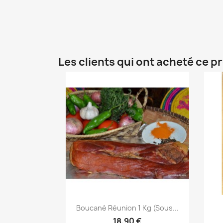
Les clients qui ont acheté ce p
Aperçu rapide

Boucané Réunion 1 Kg (sous...
18,90 €