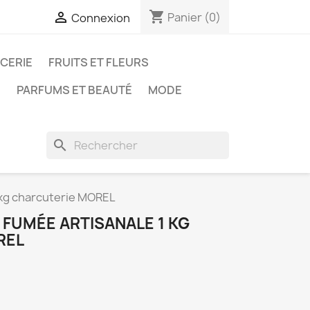
shopping_cart

Panier
(0)
Connexion
ICERIE
FRUITS ET FLEURS
N
PARFUMS ET BEAUTÉ
MODE
search
 kg charcuterie MOREL
FUMÉE ARTISANALE 1 KG
REL