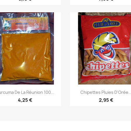
Aperçu rapide
Aperçu rapide


rcuma De La Réunion 100...
Chipettes Pluies D'Orée..
4,25 €
2,95 €