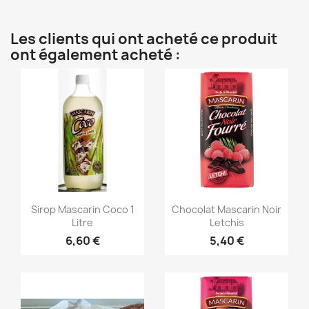
Les clients qui ont acheté ce produit
ont également acheté :
Aperçu rapide
Aperçu rapide


Sirop Mascarin Coco 1
Chocolat Mascarin Noir
Litre
Letchis
6,60 €
5,40 €