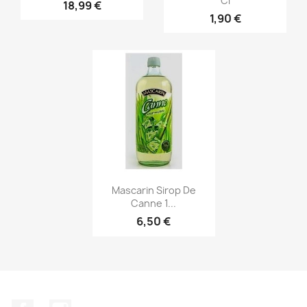
Cl
18,99 €
1,90 €
Aperçu rapide

Mascarin Sirop De
Canne 1...
6,50 €
Facebook
Instagram