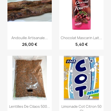
Aperçu rapide
Aperçu rapide


Andouille Artisanale...
Chocolat Mascarin Lait...
26,00 €
5,40 €
Aperçu rapide
Aperçu rapide


Lentilles De Cilaos 500...
Limonade Cot Citron 50