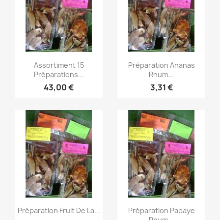
Aperçu rapide
Aperçu rapide


Assortiment 15
Préparation Ananas
Préparations...
Rhum...
43,00 €
3,31 €
Aperçu rapide
Aperçu rapide


Préparation Fruit De La...
Préparation Papaye
Rhum...