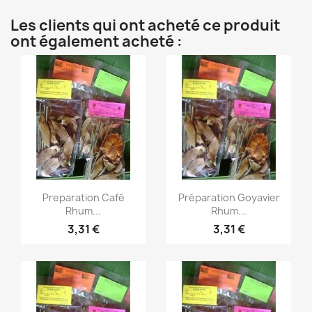
Les clients qui ont acheté ce produit
ont également acheté :
Aperçu rapide
Aperçu rapide


Preparation Café
Préparation Goyavier
Rhum...
Rhum...
3,31 €
3,31 €