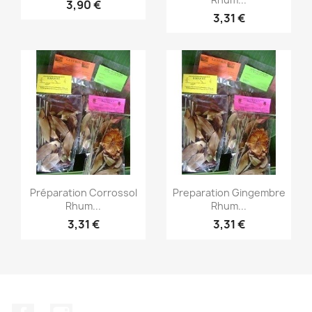
3,90 €
3,31 €
Aperçu rapide
Aperçu rapide


Préparation Corrossol
Preparation Gingembre
Rhum...
Rhum...
3,31 €
3,31 €
Facebook
Instagram