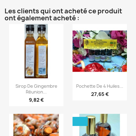
Les clients qui ont acheté ce produit
ont également acheté :
Aperçu rapide
Aperçu rapide


Sirop De Gingembre
Pochette De 4 Huiles...
Réunion...
27,65 €
9,82 €