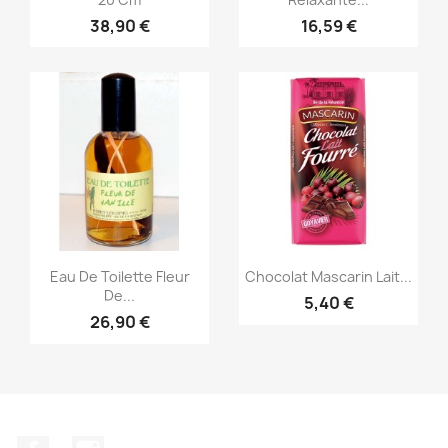
38,90 €
16,59 €
Aperçu rapide
Aperçu rapide


Eau De Toilette Fleur
Chocolat Mascarin Lait...
De...
5,40 €
26,90 €
Facebook
Instagram