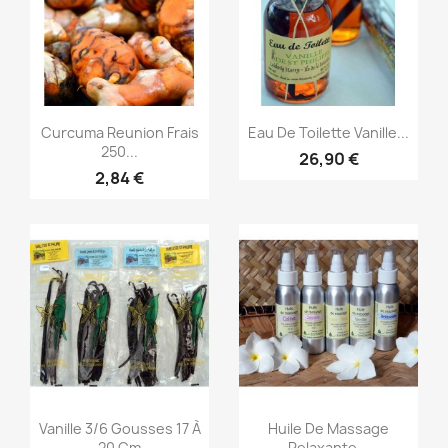
Aperçu rapide
Aperçu rapide


Curcuma Reunion Frais
Eau De Toilette Vanille...
250...
26,90 €
2,84 €
Aperçu rapide
Aperçu rapide


Vanille 3/6 Gousses 17 À
Huile De Massage
20 Cm
Relaxante...