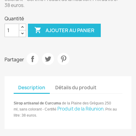
38 euros.
Quantité

AJOUTER AU PANIER
Partager
Description
Détails du produit
Sirop artisanal de C
urcuma
de la Plaine des G
règues 250
Produit de la Réunion
ml, sans colorant - Certifié
. Prix au
litre: 38 euros.