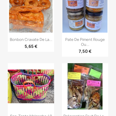
Aperçu rapide
Aperçu rapide


Bonbon Cravate De La...
Pate De Piment Rouge
Ou...
5,65 €
7,50 €
Aperçu rapide
Aperçu rapide

