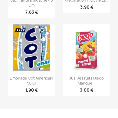
Sac, Tante Malgache 40
Préparation Fruit De La...
Cm
3,90 €
7,63 €
Aperçu rapide
Aperçu rapide


Limonade Cot Américain
Jus De Fruits Diego
50 Cl
Mangue...
1,90 €
3,00 €