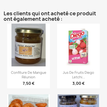
Les clients qui ont acheté ce produit
ont également acheté :
Aperçu rapide
Aperçu rapide


Confiture De Mangue
Jus De Fruits Diego
Réunion
Letchi...
7,50 €
3,00 €