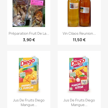
Aperçu rapide
Aperçu rapide


Préparation Fruit De La...
Vin Cilaos Reunion...
3,90 €
11,50 €
Aperçu rapide
Aperçu rapide


Jus De Fruits Diego
Jus De Fruits Diego
Mangue...
Mangue...