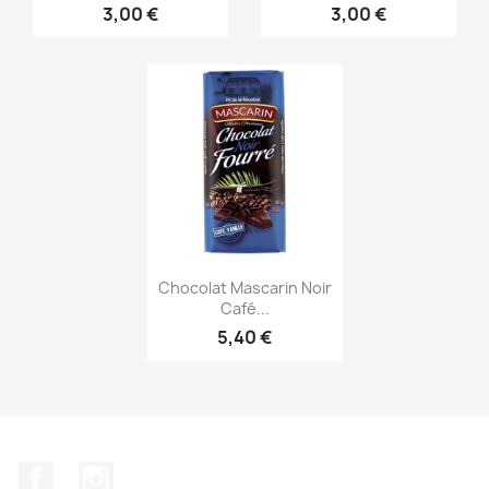
3,00 €
3,00 €
Aperçu rapide

Chocolat Mascarin Noir
Café...
5,40 €
Facebook
Instagram