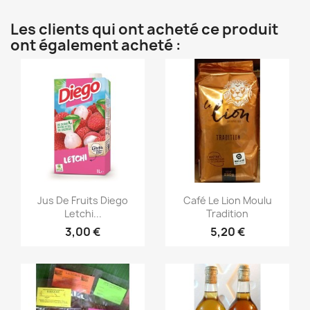
Les clients qui ont acheté ce produit
ont également acheté :
Aperçu rapide
Aperçu rapide


Jus De Fruits Diego
Café Le Lion Moulu
Letchi...
Tradition
3,00 €
5,20 €