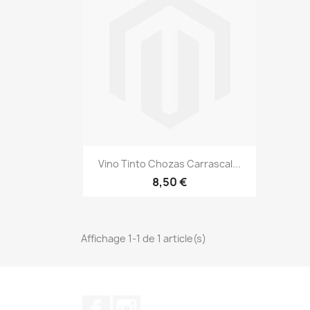
Aperçu rapide

Vino Tinto Chozas Carrascal...
8,50 €
Affichage 1-1 de 1 article(s)
Facebook
Instagram