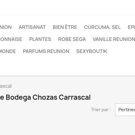
NION
ARTISANAT
BIEN ÊTRE
CURCUMA, SEL
EP
IONNAISE
PLANTES
ROBE SEGA
VANILLE REUNIO
 MONDE
PARFUMS REUNION
SEXYBOUTIK
ascal
que Bodega Chozas Carrascal
Trier par :
Pertine