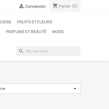
shopping_cart

Panier
(0)
Connexion
ICERIE
FRUITS ET FLEURS
N
PARFUMS ET BEAUTÉ
MODE
search

nce