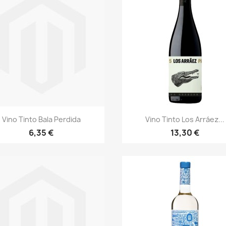
Aperçu rapide
Aperçu rapide


Vino Tinto Bala Perdida
Vino Tinto Los Arráez...
6,35 €
13,30 €