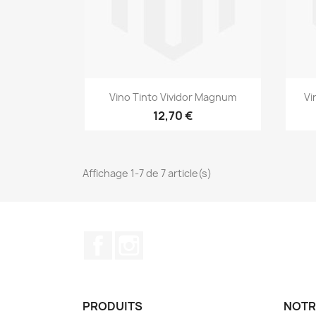
Aperçu rapide

Vino Tinto Vividor Magnum
Vi
12,70 €
Affichage 1-7 de 7 article(s)
Facebook
Instagram
PRODUITS
NOTR