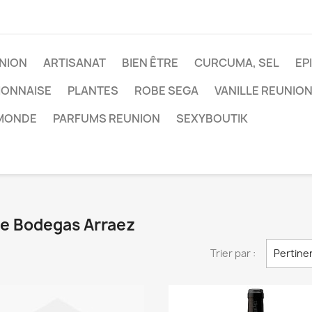
NION
ARTISANAT
BIEN ÊTRE
CURCUMA, SEL
EP
IONNAISE
PLANTES
ROBE SEGA
VANILLE REUNIO
 MONDE
PARFUMS REUNION
SEXYBOUTIK
ue Bodegas Arraez
Trier par :
Pertine