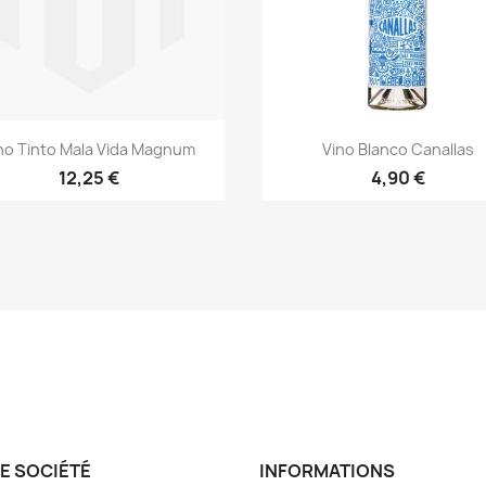
Aperçu rapide
Aperçu rapide


no Tinto Mala Vida Magnum
Vino Blanco Canallas
12,25 €
4,90 €
E SOCIÉTÉ
INFORMATIONS