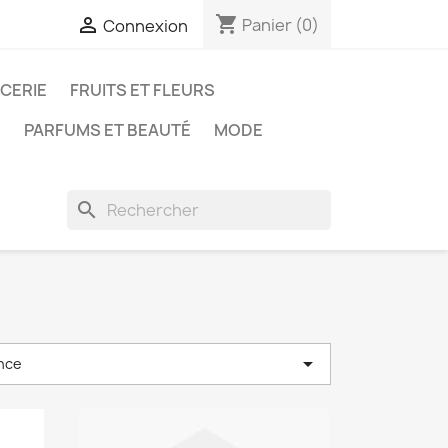
shopping_cart

Panier
(0)
Connexion
ICERIE
FRUITS ET FLEURS
N
PARFUMS ET BEAUTÉ
MODE
search

nce