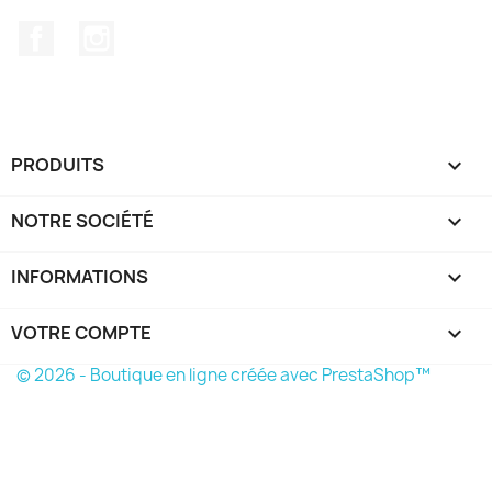
Facebook
Instagram
PRODUITS

NOTRE SOCIÉTÉ

INFORMATIONS
keyboard_arrow_down
VOTRE COMPTE

© 2026 - Boutique en ligne créée avec PrestaShop™