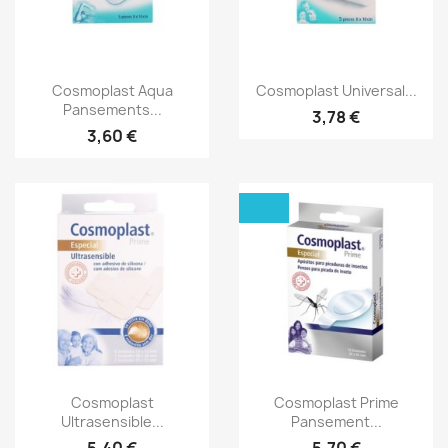
Aperçu rapide
Aperçu rapide


Cosmoplast Aqua
Cosmoplast Universal...
Pansements...
3,78 €
3,60 €
Aperçu rapide
Aperçu rapide


Cosmoplast
Cosmoplast Prime
Ultrasensible...
Pansement...
5,40 €
5,70 €