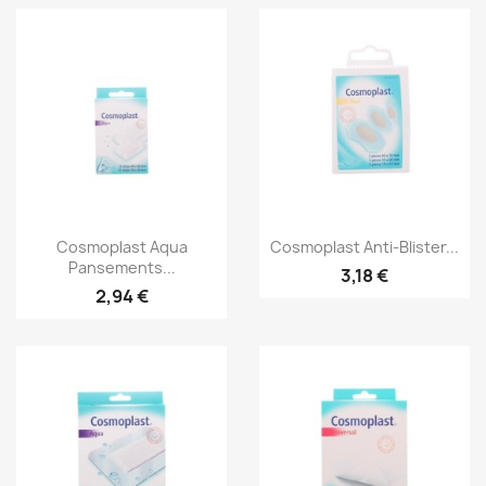
Aperçu rapide
Aperçu rapide


Cosmoplast Aqua
Cosmoplast Anti-Blister...
Pansements...
3,18 €
2,94 €