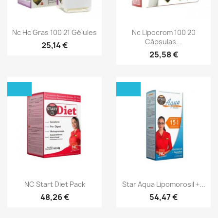
Aperçu rapide
Aperçu rapide


Nc Hc Gras 100 21 Gélules
Nc Lipocrom 100 20
Cápsulas...
25,14 €
25,58 €
Aperçu rapide
Aperçu rapide


NC Start Diet Pack
Star Aqua Lipomorosil +...
48,26 €
54,47 €