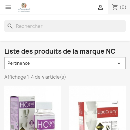
shopping_cart


(0)
search
Liste des produits de la marque NC

Pertinence
Affichage 1-4 de 4 article(s)