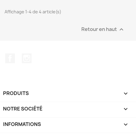
Affichage 1-4 de 4 article(s)
Retour en haut

Facebook
Instagram
PRODUITS

NOTRE SOCIÉTÉ

INFORMATIONS
keyboard_arrow_down