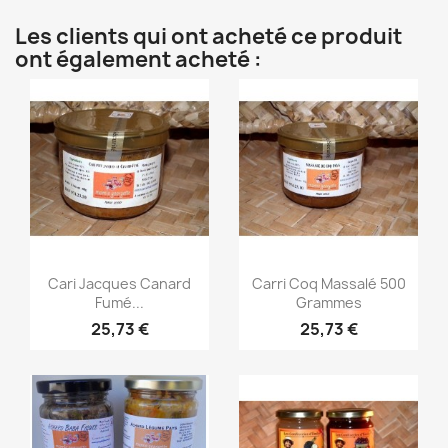
Les clients qui ont acheté ce produit
ont également acheté :
Aperçu rapide
Aperçu rapide


Cari Jacques Canard
Carri Coq Massalé 500
Fumé...
Grammes
25,73 €
25,73 €