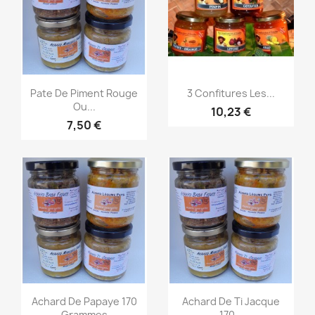
Aperçu rapide
Aperçu rapide


Pate De Piment Rouge
3 Confitures Les...
Ou...
10,23 €
7,50 €
Aperçu rapide
Aperçu rapide


Achard De Papaye 170
Achard De Ti Jacque
Grammes
170...