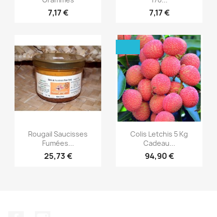
7,17 €
7,17 €
Aperçu rapide
Aperçu rapide


Rougail Saucisses
Colis Letchis 5 Kg
Fumées...
Cadeau...
25,73 €
94,90 €
Facebook
Instagram