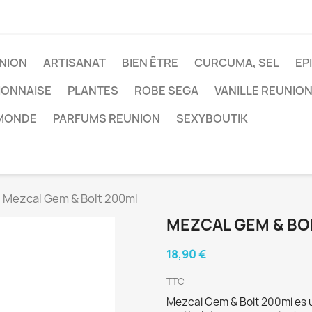
NION
ARTISANAT
BIEN ÊTRE
CURCUMA, SEL
EP
IONNAISE
PLANTES
ROBE SEGA
VANILLE REUNIO
 MONDE
PARFUMS REUNION
SEXYBOUTIK
Mezcal Gem & Bolt 200ml
MEZCAL GEM & BO
18,90 €
TTC
Mezcal Gem & Bolt 200ml es 