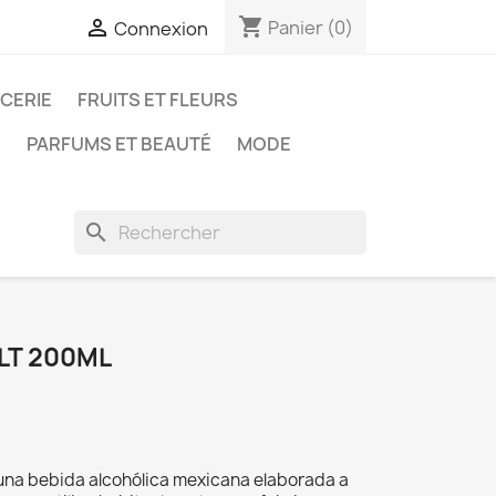
shopping_cart

Panier
(0)
Connexion
ICERIE
FRUITS ET FLEURS
N
PARFUMS ET BEAUTÉ
MODE
search
LT 200ML
una bebida alcohólica mexicana elaborada a