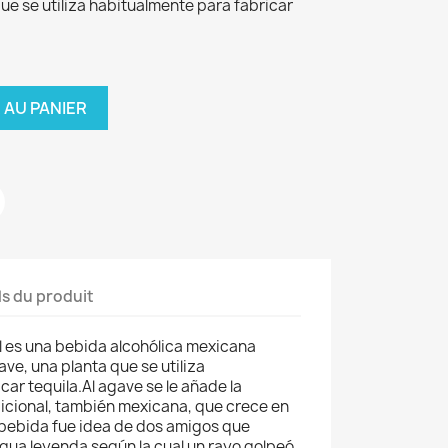
que se utiliza habitualmente para fabricar
 AU PANIER
ls du produit
 es una bebida alcohólica mexicana
ave, una planta que se utiliza
ar tequila.Al agave se le añade la
icional, también mexicana, que crece en
 bebida fue idea de dos amigos que
gua leyenda según la cual un rayo golpeó