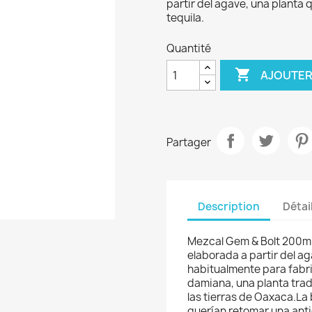
partir del agave, una planta 
tequila.
Quantité

AJOUTER
Partager
Description
Détai
Mezcal Gem & Bolt 200ml
elaborada a partir del ag
habitualmente para fabric
damiana, una planta trad
las tierras de Oaxaca.La
querían retomar una anti