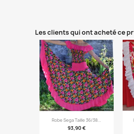
Les clients qui ont acheté ce p
Aperçu rapide

Robe Sega Taille 36/38...
93,90 €