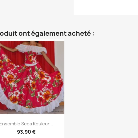
roduit ont également acheté :
Aperçu rapide

Ensemble Sega Kouleur...
93,90 €