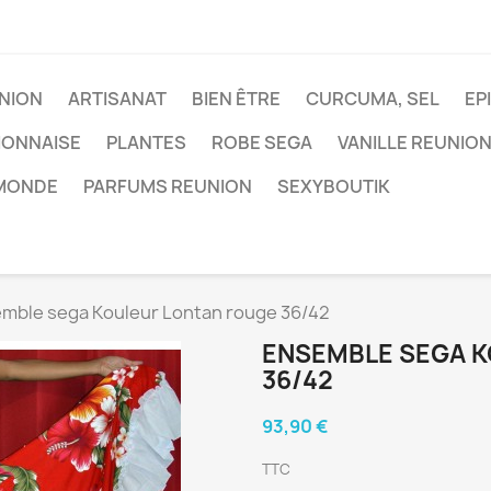
NION
ARTISANAT
BIEN ÊTRE
CURCUMA, SEL
EP
IONNAISE
PLANTES
ROBE SEGA
VANILLE REUNIO
 MONDE
PARFUMS REUNION
SEXYBOUTIK
mble sega Kouleur Lontan rouge 36/42
ENSEMBLE SEGA 
36/42
93,90 €
TTC