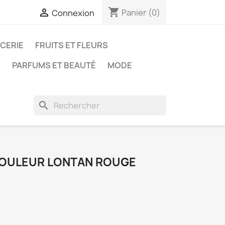
shopping_cart

Panier
(0)
Connexion
ICERIE
FRUITS ET FLEURS
N
PARFUMS ET BEAUTÉ
MODE
search
KOULEUR LONTAN ROUGE