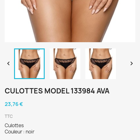


CULOTTES MODEL 133984 AVA
23,76 €
TTC
Culottes
Couleur : noir