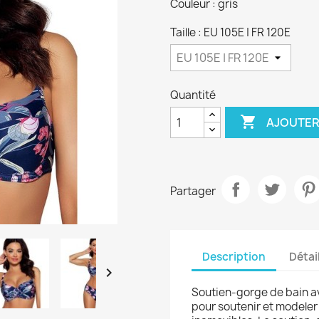
Couleur : gris
Taille : EU 105E | FR 120E
Quantité

AJOUTER
Partager
Description
Détai

Soutien-gorge de bain a
pour soutenir et modeler l