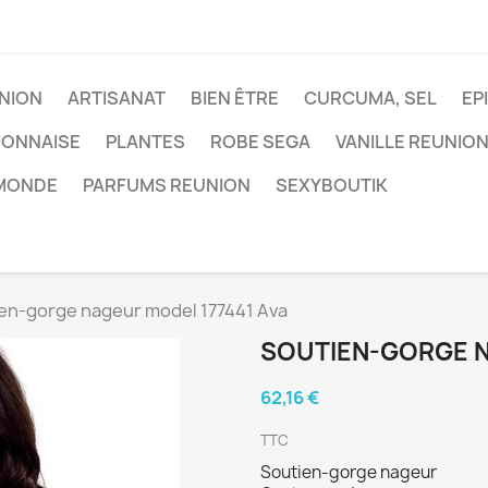
NION
ARTISANAT
BIEN ÊTRE
CURCUMA, SEL
EP
IONNAISE
PLANTES
ROBE SEGA
VANILLE REUNIO
 MONDE
PARFUMS REUNION
SEXYBOUTIK
en-gorge nageur model 177441 Ava
SOUTIEN-GORGE N
62,16 €
TTC
Soutien-gorge nageur