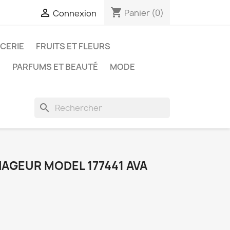
shopping_cart

Panier
(0)
Connexion
ICERIE
FRUITS ET FLEURS
N
PARFUMS ET BEAUTÉ
MODE
search
AGEUR MODEL 177441 AVA