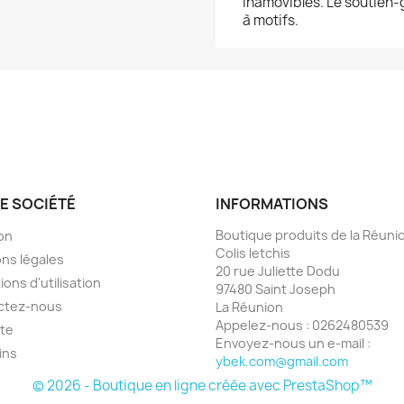
inamovibles. Le soutien-
à motifs.
E SOCIÉTÉ
INFORMATIONS
Boutique produits de la Réunio
son
Colis letchis
ns légales
20 rue Juliette Dodu
ions d'utilisation
97480 Saint Joseph
ctez-nous
La Réunion
Appelez-nous :
0262480539
ite
Envoyez-nous un e-mail :
ins
ybek.com@gmail.com
© 2026 - Boutique en ligne créée avec PrestaShop™