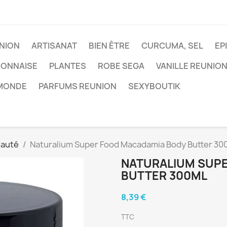
NION
ARTISANAT
BIEN ÊTRE
CURCUMA, SEL
EP
IONNAISE
PLANTES
ROBE SEGA
VANILLE REUNIO
 MONDE
PARFUMS REUNION
SEXYBOUTIK
eauté
Naturalium Super Food Macadamia Body Butter 30
NATURALIUM SUP
BUTTER 300ML
8,39 €
TTC