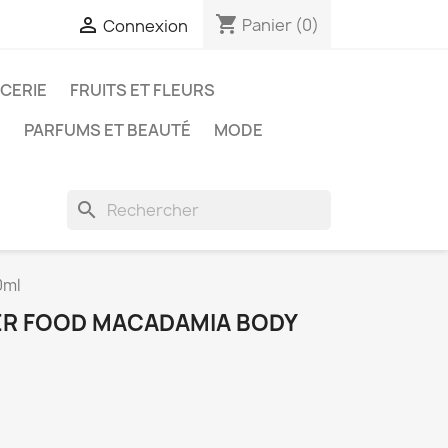
shopping_cart

Panier
(0)
Connexion
ICERIE
FRUITS ET FLEURS
N
PARFUMS ET BEAUTÉ
MODE
search
0ml
ER FOOD MACADAMIA BODY