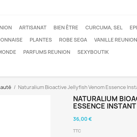
NION
ARTISANAT
BIEN ÊTRE
CURCUMA, SEL
EP
IONNAISE
PLANTES
ROBE SEGA
VANILLE REUNIO
 MONDE
PARFUMS REUNION
SEXYBOUTIK
eauté
Naturalium Bioactive Jellyfish Venom Essence Insta
NATURALIUM BIOA
ESSENCE INSTANT 
36,00 €
TTC