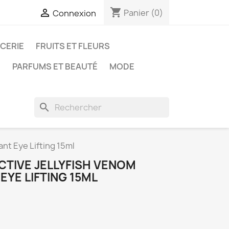
shopping_cart

Panier
(0)
Connexion
ICERIE
FRUITS ET FLEURS
N
PARFUMS ET BEAUTÉ
MODE
search
nt Eye Lifting 15ml
CTIVE JELLYFISH VENOM
EYE LIFTING 15ML