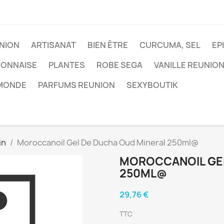
NION
ARTISANAT
BIEN ÊTRE
CURCUMA, SEL
EP
IONNAISE
PLANTES
ROBE SEGA
VANILLE REUNIO
 MONDE
PARFUMS REUNION
SEXYBOUTIK
in
Moroccanoil Gel De Ducha Oud Mineral 250ml@
MOROCCANOIL GEL
250ML@
29,76 €
TTC