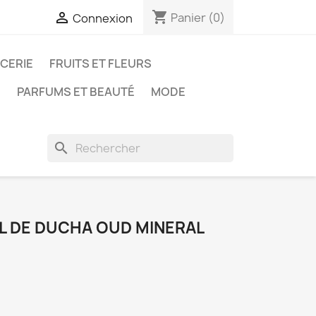
shopping_cart

Panier
(0)
Connexion
ICERIE
FRUITS ET FLEURS
N
PARFUMS ET BEAUTÉ
MODE
search
 DE DUCHA OUD MINERAL