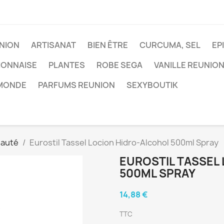
NION
ARTISANAT
BIEN ÊTRE
CURCUMA, SEL
EP
IONNAISE
PLANTES
ROBE SEGA
VANILLE REUNIO
 MONDE
PARFUMS REUNION
SEXYBOUTIK
eauté
Eurostil Tassel Locion Hidro-Alcohol 500ml Spray
EUROSTIL TASSEL
500ML SPRAY
14,88 €
TTC