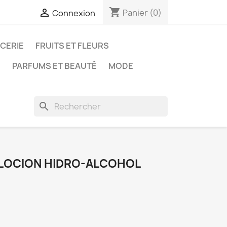
shopping_cart

Panier
(0)
Connexion
ICERIE
FRUITS ET FLEURS
N
PARFUMS ET BEAUTÉ
MODE
search
 LOCION HIDRO-ALCOHOL