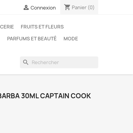
shopping_cart

Panier
(0)
Connexion
ICERIE
FRUITS ET FLEURS
N
PARFUMS ET BEAUTÉ
MODE
search
 BARBA 30ML CAPTAIN COOK