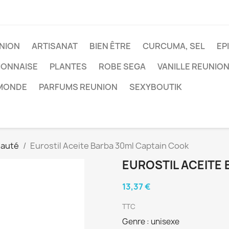
NION
ARTISANAT
BIEN ÊTRE
CURCUMA, SEL
EP
IONNAISE
PLANTES
ROBE SEGA
VANILLE REUNIO
 MONDE
PARFUMS REUNION
SEXYBOUTIK
eauté
Eurostil Aceite Barba 30ml Captain Cook
EUROSTIL ACEITE
13,37 €
TTC
Genre : unisexe