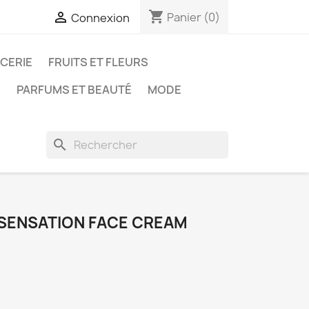
shopping_cart

Panier
(0)
Connexion
ICERIE
FRUITS ET FLEURS
N
PARFUMS ET BEAUTÉ
MODE
search
SENSATION FACE CREAM