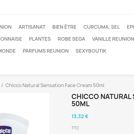
NION
ARTISANAT
BIEN ÊTRE
CURCUMA, SEL
EP
IONNAISE
PLANTES
ROBE SEGA
VANILLE REUNIO
 MONDE
PARFUMS REUNION
SEXYBOUTIK
Chicco Natural Sensation Face Cream 50ml
CHICCO NATURAL 
50ML
13,32 €
TTC