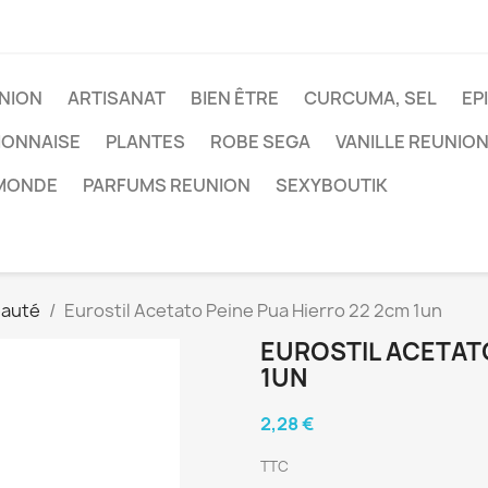
NION
ARTISANAT
BIEN ÊTRE
CURCUMA, SEL
EP
IONNAISE
PLANTES
ROBE SEGA
VANILLE REUNIO
 MONDE
PARFUMS REUNION
SEXYBOUTIK
eauté
Eurostil Acetato Peine Pua Hierro 22 2cm 1un
EUROSTIL ACETATO
1UN
2,28 €
TTC