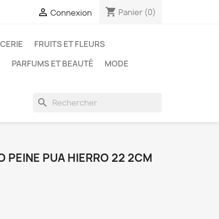
shopping_cart

Panier
(0)
Connexion
ICERIE
FRUITS ET FLEURS
N
PARFUMS ET BEAUTÉ
MODE
search
 PEINE PUA HIERRO 22 2CM