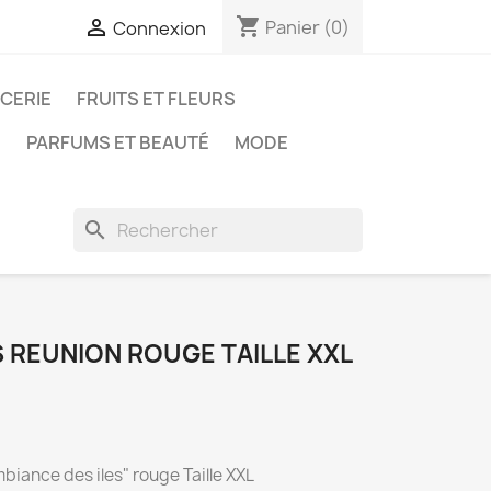
shopping_cart

Panier
(0)
Connexion
ICERIE
FRUITS ET FLEURS
N
PARFUMS ET BEAUTÉ
MODE
search
 REUNION ROUGE TAILLE XXL
biance des iles" rouge Taille XXL