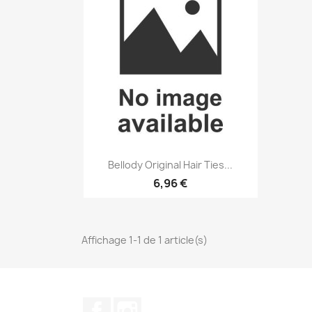
Aperçu rapide

Bellody Original Hair Ties...
6,96 €
Affichage 1-1 de 1 article(s)
Facebook
Instagram