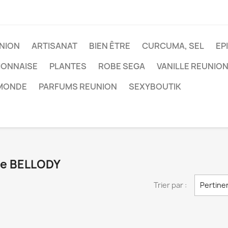
NION
ARTISANAT
BIEN ÊTRE
CURCUMA, SEL
EP
IONNAISE
PLANTES
ROBE SEGA
VANILLE REUNIO
 MONDE
PARFUMS REUNION
SEXYBOUTIK
que BELLODY
Trier par :
Pertine