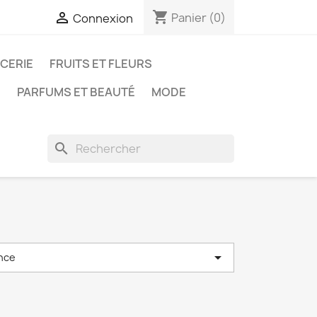
shopping_cart

Panier
(0)
Connexion
ICERIE
FRUITS ET FLEURS
N
PARFUMS ET BEAUTÉ
MODE
search

nce