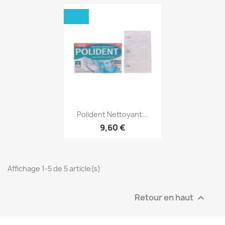
Aperçu rapide

Polident Nettoyant...
9,60 €
Affichage 1-5 de 5 article(s)
Retour en haut
