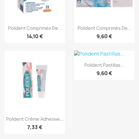
Aperçu rapide
Aperçu rapide


Polident Comprimés De...
Polident Comprimés De...
14,10 €
9,60 €
Aperçu rapide

Polident Pastillas...
9,60 €
Aperçu rapide

Polident Crème Adhesive...
7,33 €