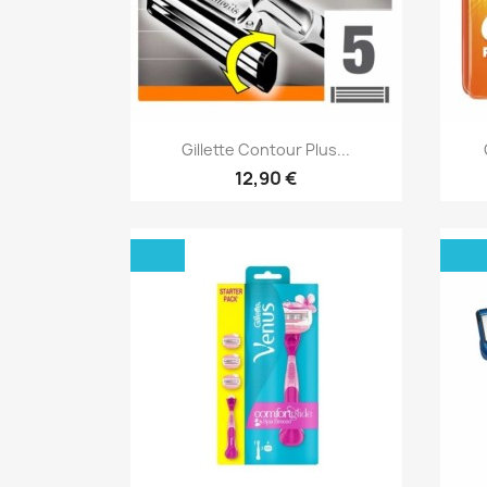
Aperçu rapide

Gillette Contour Plus...
12,90 €