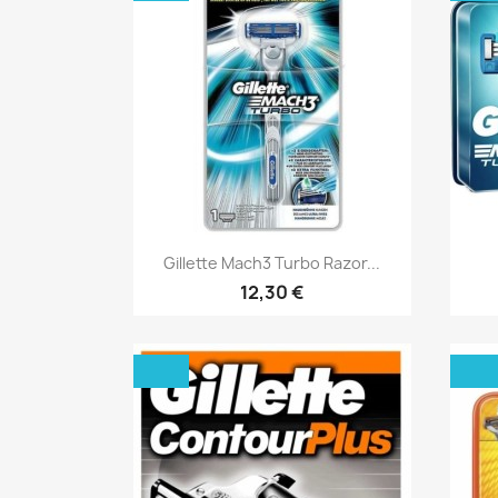
Aperçu rapide

Gillette Mach3 Turbo Razor...
12,30 €