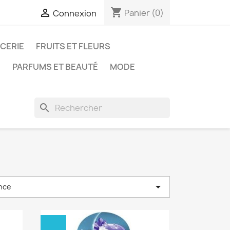
shopping_cart

Panier
(0)
Connexion
ICERIE
FRUITS ET FLEURS
N
PARFUMS ET BEAUTÉ
MODE
search

nce