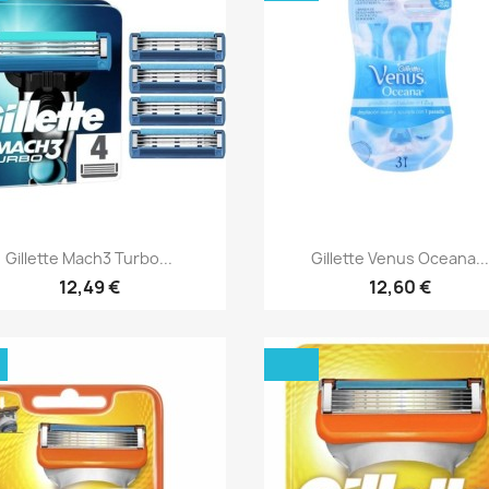
Aperçu rapide
Aperçu rapide


Gillette Mach3 Turbo...
Gillette Venus Oceana...
12,49 €
12,60 €