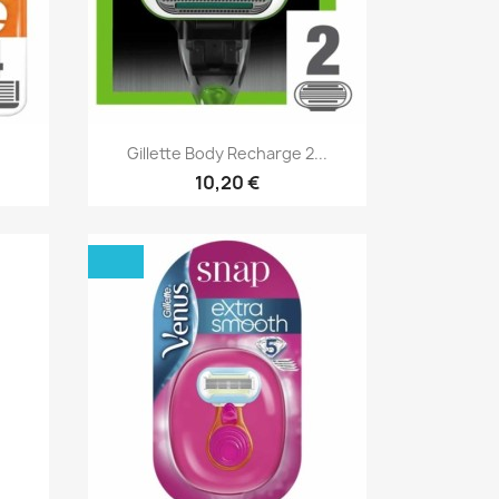
Aperçu rapide

Gillette Body Recharge 2...
10,20 €