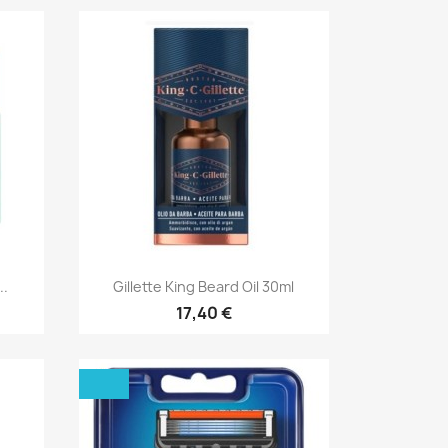
Aperçu rapide

..
Gillette King Beard Oil 30ml
17,40 €