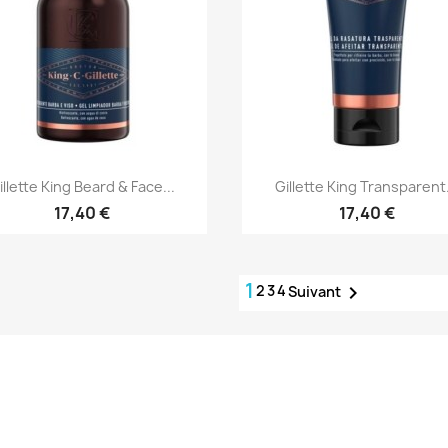
Aperçu rapide
Aperçu rapide


illette King Beard & Face...
Gillette King Transparent.
17,40 €
17,40 €
1
2
3
4

Suivant