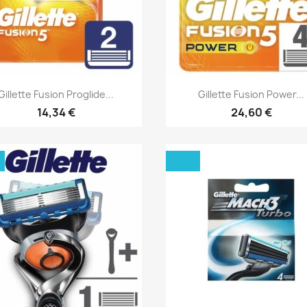
Aperçu rapide
Aperçu rapide


Gillette Fusion Proglide...
Gillette Fusion Power...
14,34 €
24,60 €