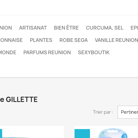
NION
ARTISANAT
BIEN ÊTRE
CURCUMA, SEL
EP
IONNAISE
PLANTES
ROBE SEGA
VANILLE REUNIO
 MONDE
PARFUMS REUNION
SEXYBOUTIK
ue GILLETTE
Trier par :
Pertine