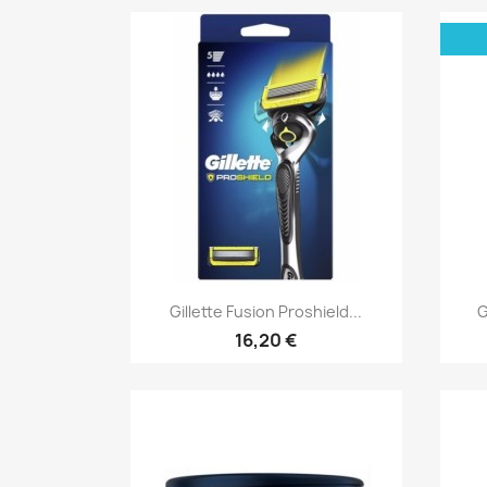
Aperçu rapide

Gillette Fusion Proshield...
G
16,20 €