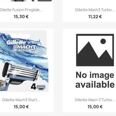
Aperçu rapide
Aperçu rapide


Gilette Fusion Proglide...
Gillette Mach3 Turbo...
15,30 €
11,22 €
Aperçu rapide
Aperçu rapide


Gillette Mach3 Start...
Gillette Mach 3 Turbo...
15,00 €
15,00 €