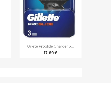
Aperçu rapide

..
Gillete Proglide Charger 3...
17,69 €