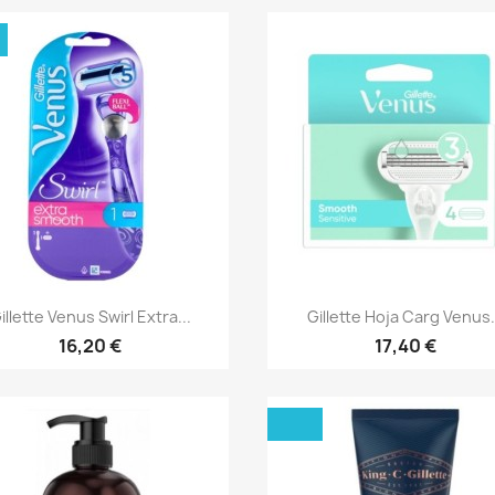
Aperçu rapide
Aperçu rapide


illette Venus Swirl Extra...
Gillette Hoja Carg Venus.
16,20 €
17,40 €