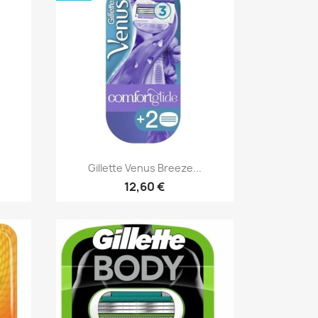
Aperçu rapide

Gillette Venus Breeze...
12,60 €