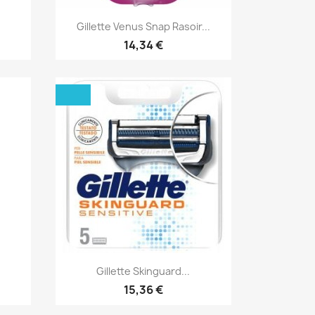
Aperçu rapide

Gillette Venus Snap Rasoir...
14,34 €
Aperçu rapide

Gillette Skinguard...
15,36 €