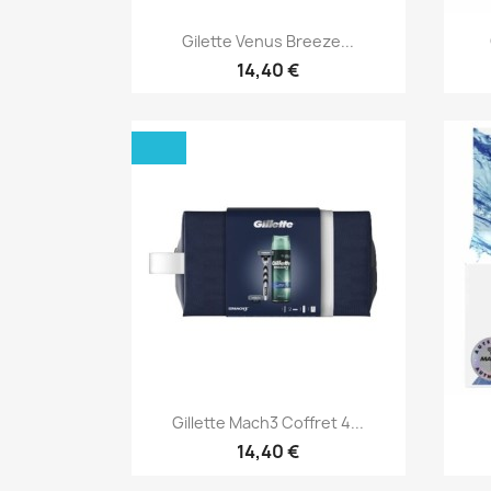
Aperçu rapide

Gilette Venus Breeze...
14,40 €
Aperçu rapide

Gillette Mach3 Coffret 4...
14,40 €