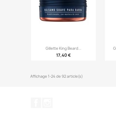
Aperçu rapide

Gillette King Beard...
G
17,40 €
Affichage 1-24 de 92 article(s)
Facebook
Instagram