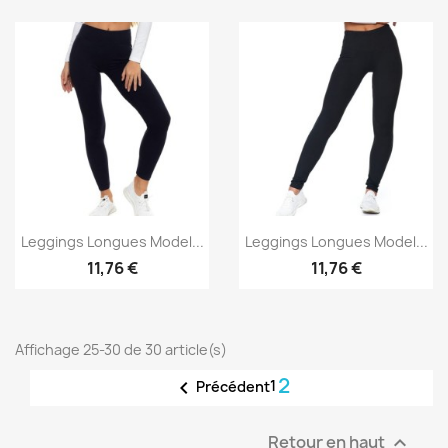
Aperçu rapide
Aperçu rapide


Leggings Longues Model...
Leggings Longues Model...
11,76 €
11,76 €
Affichage 25-30 de 30 article(s)
2

1
Précédent
Retour en haut
