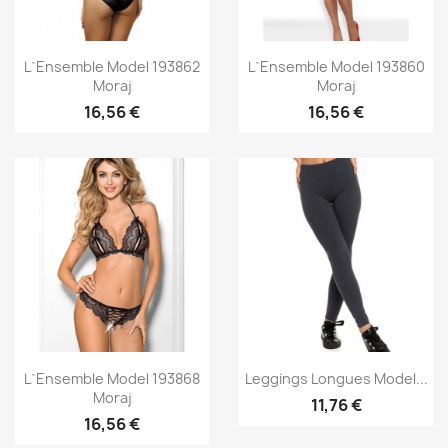
Aperçu rapide
Aperçu rapide


L`ensemble Model 193862
L`ensemble Model 193860
Moraj
Moraj
16,56 €
16,56 €
Aperçu rapide
Aperçu rapide


L`ensemble Model 193868
Leggings Longues Model...
Moraj
11,76 €
16,56 €