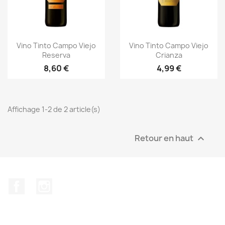
Aperçu rapide
Aperçu rapide


Vino Tinto Campo Viejo
Vino Tinto Campo Viejo
Reserva
Crianza
8,60 €
4,99 €
Affichage 1-2 de 2 article(s)
Retour en haut

Facebook
Instagram