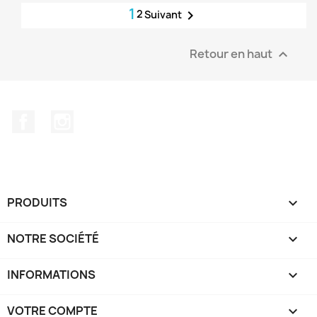
1
2

Suivant
Retour en haut

Facebook
Instagram
PRODUITS

NOTRE SOCIÉTÉ

INFORMATIONS
keyboard_arrow_down
VOTRE COMPTE
