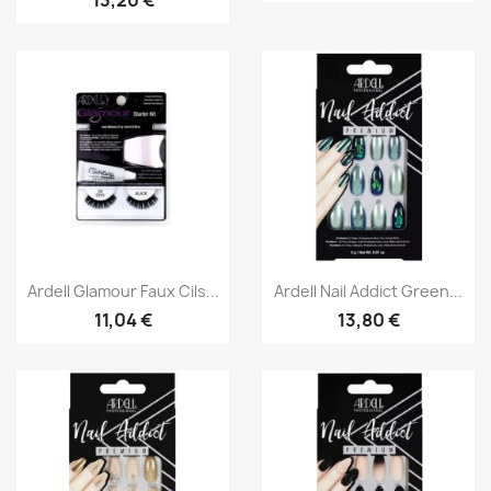
Aperçu rapide
Aperçu rapide


Ardell Glamour Faux Cils...
Ardell Nail Addict Green...
11,04 €
13,80 €