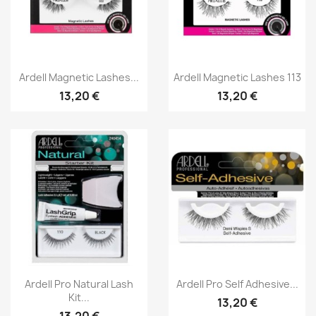
Aperçu rapide
Aperçu rapide


Ardell Magnetic Lashes...
Ardell Magnetic Lashes 113
13,20 €
13,20 €
Aperçu rapide
Aperçu rapide


Ardell Pro Natural Lash
Ardell Pro Self Adhesive...
Kit...
13,20 €
13,20 €