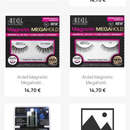
Aperçu rapide
Aperçu rapide


Ardell Magnetic
Ardell Magnetic
Megahold...
Megahold...
14,70 €
14,70 €