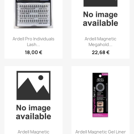
Aperçu rapide
Aperçu rapide


Ardell Pro Individuals
Ardell Magnetic
Lash...
Megahold...
18,00 €
22,68 €
Aperçu rapide
Aperçu rapide


Ardell Magnetic
Ardell Magnetic Gel Liner