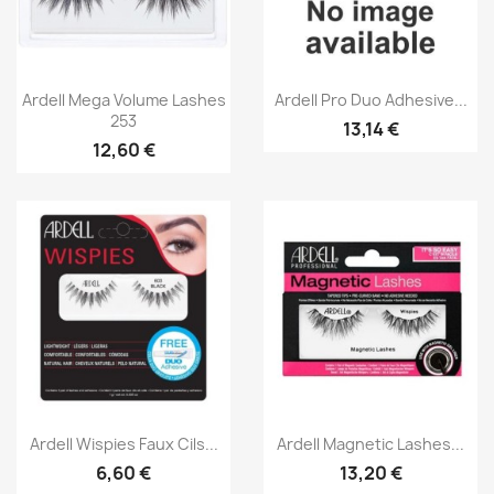
Aperçu rapide
Aperçu rapide


Ardell Mega Volume Lashes
Ardell Pro Duo Adhesive...
253
13,14 €
12,60 €
Aperçu rapide
Aperçu rapide


Ardell Wispies Faux Cils...
Ardell Magnetic Lashes...
6,60 €
13,20 €