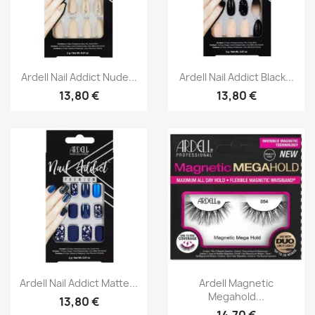
Aperçu rapide
Aperçu rapide


Ardell Nail Addict Nude...
Ardell Nail Addict Black...
13,80 €
13,80 €
Aperçu rapide
Aperçu rapide


Ardell Nail Addict Matte...
Ardell Magnetic
Megahold...
13,80 €
14,70 €