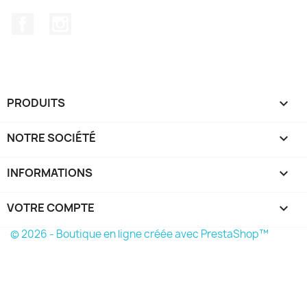
Facebook
Instagram
PRODUITS

NOTRE SOCIÉTÉ

INFORMATIONS
keyboard_arrow_down
VOTRE COMPTE

© 2026 - Boutique en ligne créée avec PrestaShop™