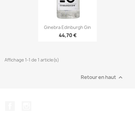
Aperçu rapide

Ginebra Edinburgh Gin
44,70 €
Affichage 1-1 de 1 article(s)
Retour en haut

Facebook
Instagram